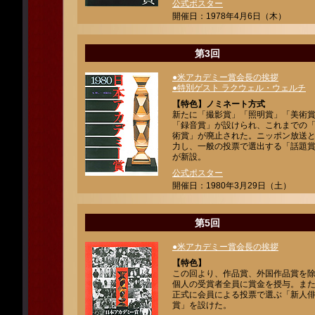
公式ポスター
開催日：1978年4月6日（木）
第3回
●米アカデミー賞会長の挨拶
●特別ゲスト ラクウェル・ウェルチ
【特色】ノミネート方式
新たに「撮影賞」「照明賞」「美術
「録音賞」が設けられ、これまでの
術賞」が廃止された。ニッポン放送
力し、一般の投票で選出する「話題
が新設。
公式ポスター
開催日：1980年3月29日（土）
第5回
●米アカデミー賞会長の挨拶
【特色】
この回より、作品賞、外国作品賞を
個人の受賞者全員に賞金を授与。ま
正式に会員による投票で選ぶ「新人
賞」を設けた。