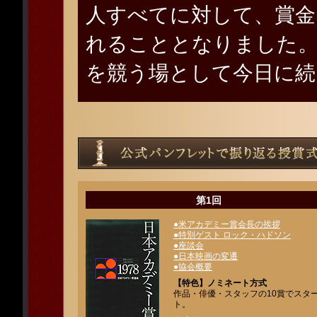
人すべてに対して、賞金
れることとなりました。
を競う場として今日に続
第1回
●米アカデミー賞会長の挨拶
●特別ゲスト ロック・ハドソン
●座談会
●日本映画の変遷
●協会概要
【特色】ノミネート方式
作品・俳優・スタッフの10賞でスタ
ト。