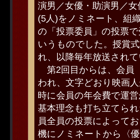
演男／女優・助演男／女
(5人)をノミネート、組
の「投票委員」の投票で
いうものでした。授賞式
れ、以降毎年放送されて
第2回目からは、会員（
われ、文字どおり映画人
時に会員の年会費で運営
基本理念も打ち立てられ
員全員の投票によってお
機にノミネートから〈優