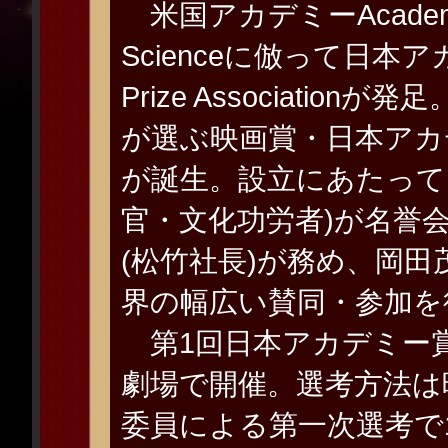
米国アカデミーAcademy of M
Scienceに倣って日本アカ
Prize Associatio
が選ぶ映画賞・日本アカデミー賞
が誕生。設立にあたって
官・文化功労者)が名誉
(松竹社長)が務め、岡田
界の幅広い賛同・参加を
第1回日本アカデミー賞授
劇場で開催。選考方法は
委員による第一次選考で