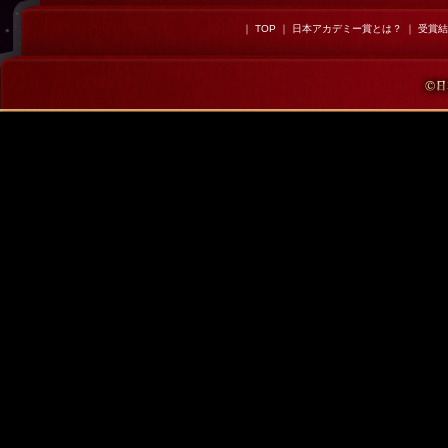
｜
TOP
｜
日本アカデミー賞とは？
｜
受賞結