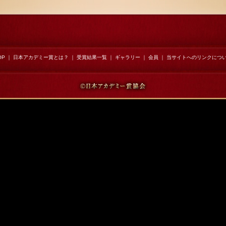
OP
｜
日本アカデミー賞とは？
｜
受賞結果一覧
｜
ギャラリー
｜
会員
｜
当サイトへのリンクにつ