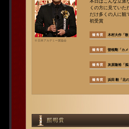
本日はこんな立派
くの方に見ていた
だけ多くの人に観
初受賞
木村大作「散
© 日本アカデミー賞協会
曽根剛「カメ
灰原隆裕「孤
浜田 毅「北