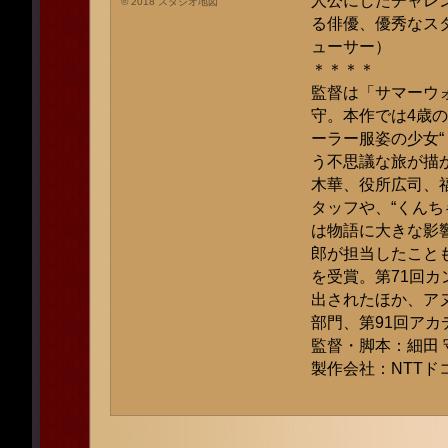
人公にしたチャレ
© 2018 スタジオ地図
る俳優、優秀なス
ューサー）
＊＊＊＊
監督は「サマーウォ
守。本作では4歳の
ーラー服姿の少女
う不思議な旅が描
木華、役所広司、
タッフや、“くん
は物語に大きな影
郎が担当したこと
を受賞。第71回
出されたほか、ア
部門、第91回ア
監督・脚本：細田 
製作会社：NTTドコ