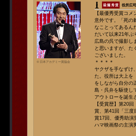
役所広
【最優秀受賞コメ
意外です。「死の
なことってあるん
だいて以来21年
広島の呉で撮影し
と思いますが、た
ございました。
＊＊＊＊
© 日本アカデミー賞協会
ヤクザを手なずけ
た。役所は大上を
をしながら自分の
島・呉弁を駆使し
アウトローを誕生
【受賞歴】第20回「
賞、第41回「三
賞17回、優秀助演
ハマ映画祭の主演