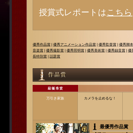
授賞式レポートは
こちら
優秀作品賞
|
優秀アニメーション作品賞
|
優秀監督賞
|
優秀脚
音楽賞
|
優秀撮影賞
|
優秀照明賞
|
優秀美術賞
|
優秀録音賞
|
優
長特別賞
|
話題賞
万引き家族
カメラを止めるな！
最優秀作品賞 