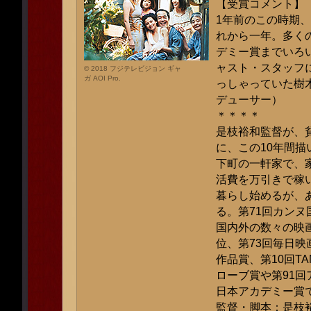
【受賞コメント】
1年前のこの時期
れから一年。多く
デミー賞までいろ
ャスト・スタッフ
© 2018 フジテレビジョン ギャ
ガ AOI Pro.
っしゃっていた樹
デューサー）
＊＊＊＊
是枝裕和監督が、
に、この10年間描
下町の一軒家で、
活費を万引きで稼
暮らし始めるが、
る。第71回カン
国内外の数々の映
位、第73回毎日映
作品賞、第10回T
ローブ賞や第91
日本アカデミー賞で
監督・脚本：是枝