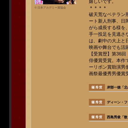
嬉しいです。
＊＊＊＊
© 日本アカデミー賞協会
破天荒なベテラン
ート新人刑事、日
がら成長する様を
手一投足を見逃さ
は、劇中の大上と
映画や舞台でも活
【受賞歴】第36
俳優賞受賞。本作で
ーリボン賞助演男優
画祭最優秀男優賞
岸部一徳「北
ディーン・フ
西島秀俊「散