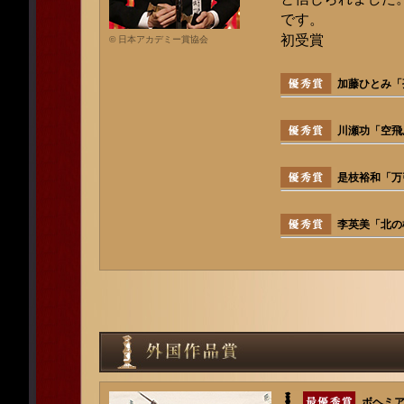
です。
初受賞
© 日本アカデミー賞協会
加藤ひとみ「
川瀬功「空飛
是枝裕和「万
李英美「北の
ボヘミ