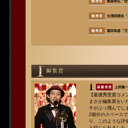
栗原和弘「空
古茂田耕吉「
冨田和彦「万
上田慎
【最優秀受賞コメ
まさか編集賞をい
チがぶっ飛んでしま
2個分のスペースで
り、このような評
と信じられました。