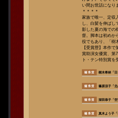
い間お世話になり
＊＊＊＊
家族で唯一、定収
し、白髪を伸ばし
影した夏の海での
督。脚本は初めか
役でもあり、「樹
【受賞歴】本作で第
賞助演女優賞、第7
ト・テン特別賞を
樹木希林「日
篠原涼子「北
深田恭子「空
真木よう子「