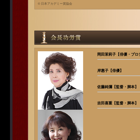
© 日本アカデミー賞協会
岡田茉莉子【俳優・プロ
岸惠子【俳優】
佐藤純彌【監督・脚本】
吉田喜重【監督・脚本】