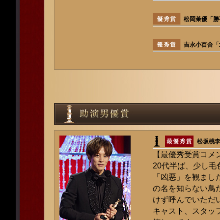
松岡茉優「勝
吉永小百合「
松坂桃
【最優秀受賞コメ
20代半ば、少し
「凶悪」を観まし
の名を知らない鳥
けず呼んでいただ
キャスト、スタッ