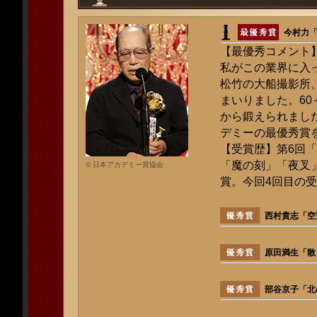
今村力
【最優秀コメント
私がこの業界に入っ
松竹の大船撮影所
まいりました。60
から鍛えられまし
デミーの最優秀賞
【受賞歴】第6回
「魔の刻」「夜叉
© 日本アカデミー賞協会
賞。今回4回目の
西村貴志「空
原田満生「散
部谷京子「北