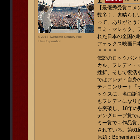
【最優秀受賞コメ
数多く、素晴らし
って、ありがとう
ラミ・マレック、
れた日本の全国の
© 2018 Twentieth Century Fox
Film Corporation
フォックス映画日
＊＊＊＊
伝説のロックバン
カル、フレディ・
挫折、そして復活
ではフレディ自身の
ティコンサート『
ックスに、名曲誕
もフレディになり
を突破し、18年の
デングローブ賞で
ミー賞でも作品賞
されている。第6
原題：Bohemian R