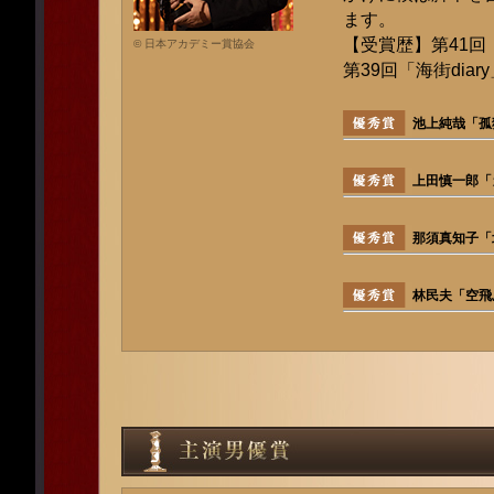
ます。
【受賞歴】第41回
© 日本アカデミー賞協会
第39回「海街dia
池上純哉「孤
上田慎一郎「
那須真知子「
林民夫「空飛