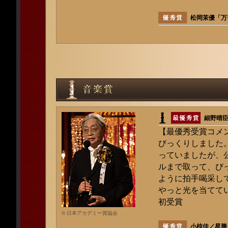
松岡茉優「万
細野晴
【最優秀受賞コメ
びっくりしました
っていましたが、
ルまで取って、び
ように拍手喝采し
やっと光を当てて
初受賞
© 日本アカデミー賞協会
小椋佳／星勝