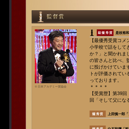
是枝裕
【最優秀受賞コメ
小学校で話をして
か？」と聞かれま
の皆さんと比べ、
に投げかけていま
トが評価されてい
っております。
＊＊＊＊
© 日本アカデミー賞協会
【受賞歴】第39回
回「そして父にな
上田慎一郎「
白石和彌「孤