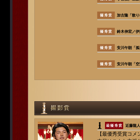
加古隆「散り
鈴木伸宏／伊
安川午朗「孤
安川午朗「空
近藤龍
【最優秀受賞コメ