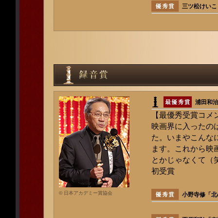
三ツ松けいこ
浦田和
【最優秀受賞コメ
映画界に入ったのは
た。いまやこんな
ます。これから映
とかじゃなくて（
初受賞
© 日本アカデミー賞協会
小野寺修「北