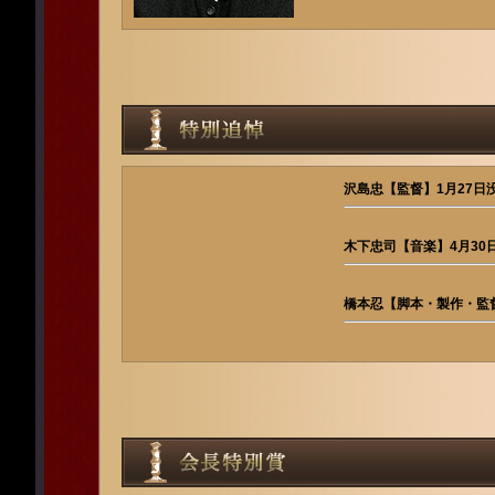
沢島忠【監督】1月27日
木下忠司【音楽】4月30日
橋本忍【脚本・製作・監督