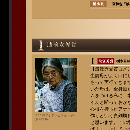
二宮和也「検
樹木希
【最優秀受賞コメ
生前母がよく口に
もって実行できま
いた母は、全身癌
ムをつける私に、
ゃんと断っておか
心根を持ったアナ
作りという真剣勝
© 2018 フジテレビジョン ギャ
ガ AOI Pro.
と思います。この
げます。そしてそ