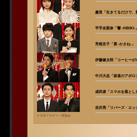
趣里「生きてるだけで、
平手友梨奈「響 -HIBIKI-
芳根京子「累 -かさね-
伊藤健太郎「コーヒーが
中川大志「坂道のアポロ
成田凌「スマホを落とし
吉沢亮「リバーズ・エッ
© 日本アカデミー賞協会