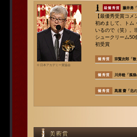
藤井勇
【最優秀受賞コメ
初めまして、トム
いるので（笑）。
シュークリーム5
初受賞
宗賢次郎「散
© 日本アカデミー賞協会
川井稔「孤狼
髙屋 齋「北