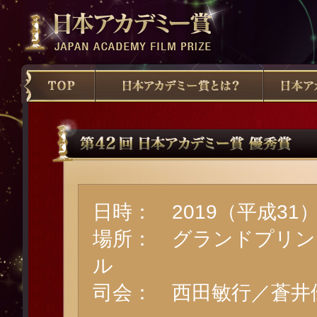
日時： 2019（平成31
場所： グランドプリン
ル
司会： 西田敏行／蒼井