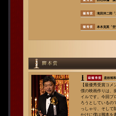
滝田洋二郎「
本木克英「空
是枝裕
【最優秀受賞コメ
僕の映画作りは、
イルです。今回プ
ろうとしているの
っしゃり、そして
かけに僕は脚本を