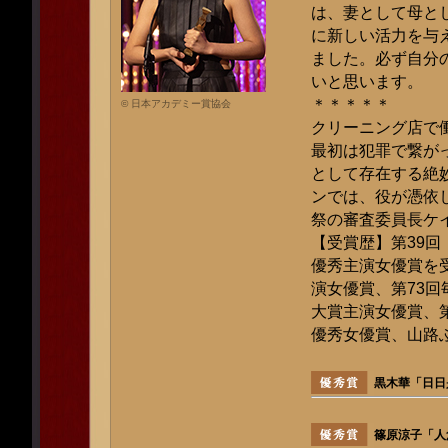
は、妻として母と
に新しい活力を与
ました。必ず自分
いと思います。
＊＊＊＊＊
© 日本アカデミー賞協会
クリーニング店で
最初は犯罪で繋が
として存在する絶
ンでは、役が憑依
祭の審査委員長ケ
【受賞歴】第39回
優秀主演女優賞を
演女優賞、第73回
大賞主演女優賞、第
優秀女優賞、山路
黒木華「日日
篠原涼子「人