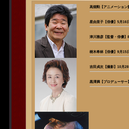
高畑勲【アニメーション監
星由里子【俳優】5月16
津川雅彦【監督・俳優】8
樹木希林【俳優】9月15
吉田貞次【撮影】10月28
黒澤満【プロデューサー】