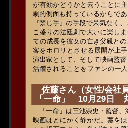
が有効かどうかと云うことに主
劇的側面も持っているからであ
『禁じ手』の手段で呆気なく、
こ盛りの法廷劇で大いに楽しま
ての成長を彼女の亡き父親との
客をホロリとさせる展開が上手
演出家として、そして映画監督
活躍されることをファンの一人
佐藤さん（女性/会社
「一命」 10月29日
「一命」は三池崇史・監督、
映画はとにかく静かだ。藁をは