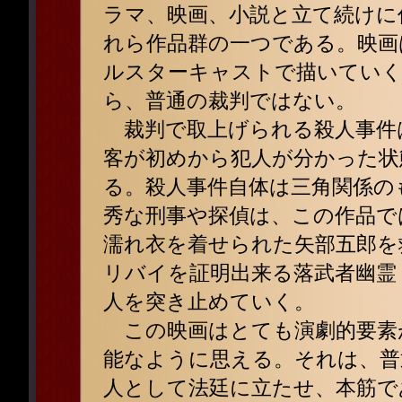
ラマ、映画、小説と立て続けに
れら作品群の一つである。映画
ルスターキャストで描いていく
ら、普通の裁判ではない。
裁判で取上げられる殺人事件
客が初めから犯人が分かった状
る。殺人事件自体は三角関係の
秀な刑事や探偵は、この作品で
濡れ衣を着せられた矢部五郎を
リバイを証明出来る落武者幽霊
人を突き止めていく。
この映画はとても演劇的要素
能なように思える。それは、普
人として法廷に立たせ、本筋で