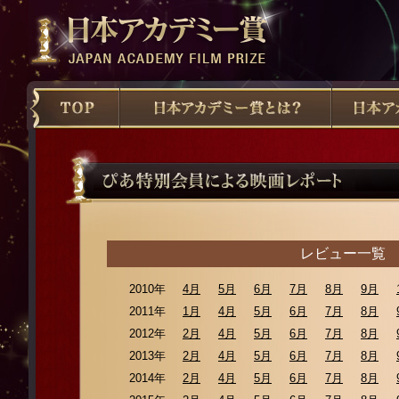
レビュー一覧
2010年
4月
5月
6月
7月
8月
9月
2011年
1月
4月
5月
6月
7月
8月
2012年
2月
4月
5月
6月
7月
8月
2013年
2月
4月
5月
6月
7月
8月
2014年
2月
4月
5月
6月
7月
8月