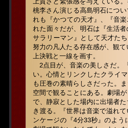
上質さと緊張感を与えている。
桃李さん演じる高島明石につい
れも『かつての天才』、『音楽
れた面々だが、明石は『生活者
サラリーマン』として天才たち
努力の凡人たる存在感が、観て
上決戦と一線を画す。
2点目が、音楽の美しさだ。
い。心情とリンクしたクライマ
も圧巻の素晴らしさだった。ま
空間で観ることにある。劇場が
で、静寂とした場内に出場者た
き渡る。『世界は音楽で溢れて
ンケージの『4分33秒』のよ