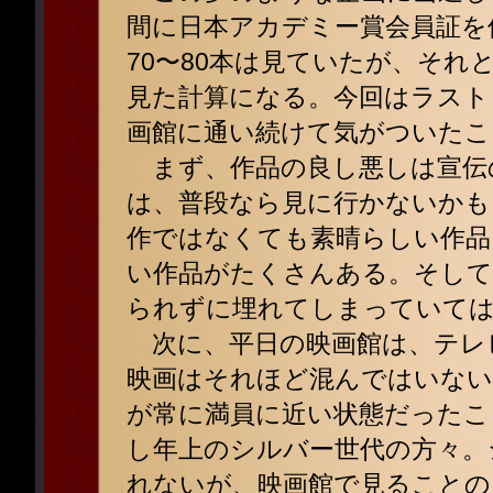
間に日本アカデミー賞会員証を
70〜80本は見ていたが、そ
見た計算になる。今回はラスト
画館に通い続けて気がついたこ
まず、作品の良し悪しは宣伝
は、普段なら見に行かないかも
作ではなくても素晴らしい作品
い作品がたくさんある。そして
られずに埋れてしまっていて
次に、平日の映画館は、テレ
映画はそれほど混んではいない
が常に満員に近い状態だったこ
し年上のシルバー世代の方々。
れないが、映画館で見ることの