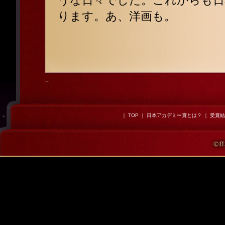
うな日々でした。これからも日
ります。あ、洋画も。
｜
TOP
｜
日本アカデミー賞とは？
｜
受賞結