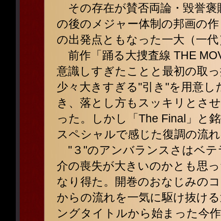
その存在が賛否両論・毀誉褒
の後のメジャー体制の邦画の作
の出発点ともなった一大（一代
前作「踊る大捜査線 THE MOV
意識しすぎたことと最初の取っ
少々大きすぎる"引き"を用意
き、落とし方もスッキリとさせ
った。しかし「The Final
スペシャルで感じた復調の流れ
"３"のアンバランスさはベテ
介の喪失が大きいのかとも思っ
なり得た。開巻のおなじみのコ
からの流れを一気に駆け抜ける
ングタイトルから始まった今作