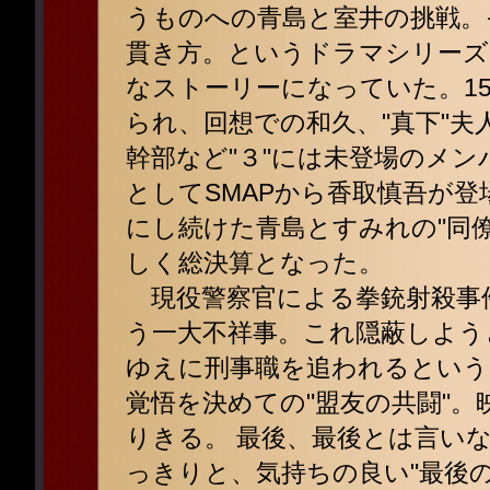
うものへの青島と室井の挑戦。
貫き方。というドラマシリーズ
なストーリーになっていた。1
られ、回想での和久、"真下"
幹部など"３"には未登場のメ
としてSMAPから香取慎吾が
にし続けた青島とすみれの"同
しく総決算となった。
現役警察官による拳銃射殺事
う一大不祥事。これ隠蔽しよう
ゆえに刑事職を追われるという
覚悟を決めての"盟友の共闘"
りきる。 最後、最後とは言い
っきりと、気持ちの良い"最後