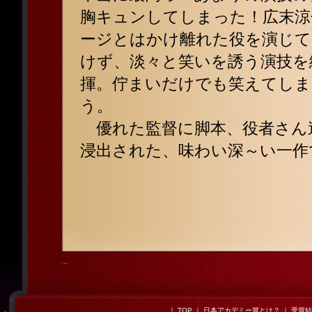
胸キュンしてしまった！広末涼
ージとはかけ離れた役を演じて
けず、淡々と笑いを誘う演技を
揮。佇まいだけでも笑えてしま
う。
優れた監督に脚本、役者さん
浸出された、味わい深～い一作
｜
TOP
｜
日本アカデミー賞とは？
｜
受賞結