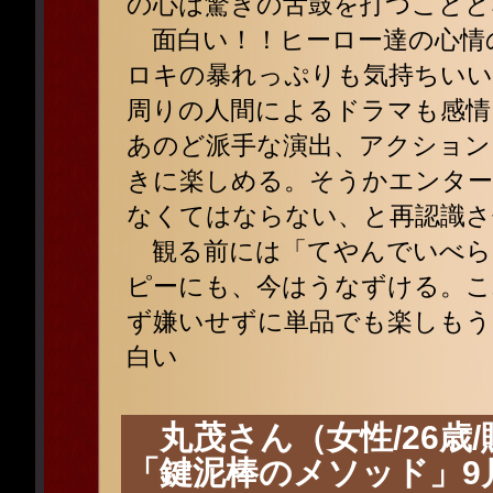
の心は驚きの舌鼓を打つことと
面白い！！ヒーロー達の心情
ロキの暴れっぷりも気持ちいい
周りの人間によるドラマも感情
あのど派手な演出、アクション
きに楽しめる。そうかエンタ
なくてはならない、と再認識さ
観る前には「てやんでいべら
ピーにも、今はうなずける。こ
ず嫌いせずに単品でも楽しもう
白い
丸茂さん（女性/26歳/
「鍵泥棒のメソッド」9