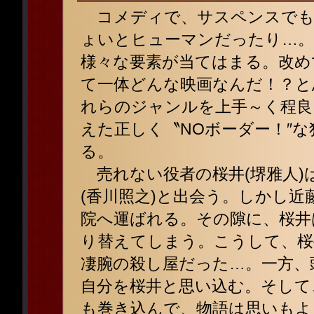
コメディで、サスペンスでも
ょいとヒューマンだったり…。
様々な要素が当てはまる。改め
て一体どんな映画なんだ！？と
れらのジャンルを上手～く程良
えた正しく〝NOボーダー！″
る。
売れない役者の桜井(堺雅人)
(香川照之)と出会う。しかし
院へ運ばれる。その隙に、桜井
り替えてしまう。こうして、桜
凄腕の殺し屋だった…。一方、
自分を桜井と思い込む。そして
も巻き込んで、物語は思いもよ