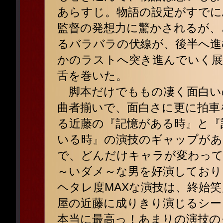
あらすじ。物語の設定がすでに
監督の発想力に驚かされるが、
るバラバラの伏線が、後半へ進
かのラストへ突き進んでいく展
舌を巻いた。
脚本だけでももの凄く面白い
曲者揃いで、面白さに更に拍車
る近藤の『記憶がある時』と『
いる時』の演技のギャップがあ
で、どんだけキャラが変わって
～いダメ～な男を好演しており
ヘタレ度MAXな演技は、終始
屋の近藤に成りきり演じるシー
本当に最高っ！あまりの演技の